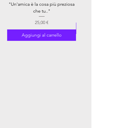
"Un'amica è la cosa più preziosa
che tu.."
Prezzo
25,00 €
Aggiungi al carrel
Aggiungi al carrello