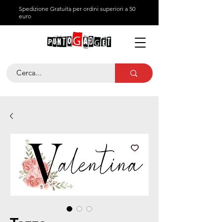
Spedizione Gratuita per ordini superiori a 50
euro