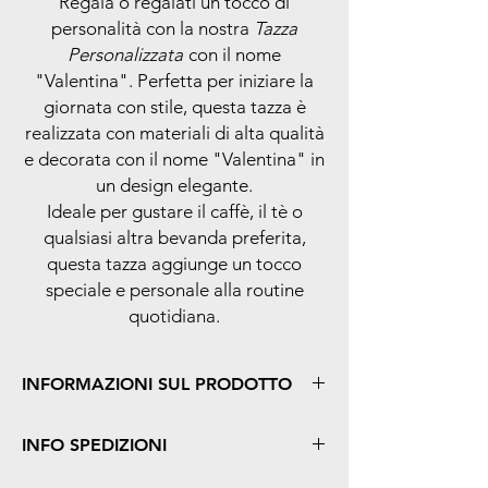
Regala o regalati un tocco di
personalità con la nostra
Tazza
Personalizzata
con il nome
"Valentina". Perfetta per iniziare la
giornata con stile, questa tazza è
realizzata con materiali di alta qualità
e decorata con il nome "Valentina" in
un design elegante.
Ideale per gustare il caffè, il tè o
qualsiasi altra bevanda preferita,
questa tazza aggiunge un tocco
speciale e personale alla routine
quotidiana.
INFORMAZIONI SUL PRODOTTO
Caratteristiche principali:
INFO SPEDIZIONI
Nome "Valentina" stampato sul davanti
in un design elegante
Offriamo un servizio di spedizione rapida