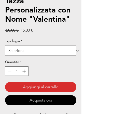
Tazza
Personalizzata con
Nome "Valentina"
Prezzo regolare
Prezzo scontato
 20,00 € 
15,00 €
Tipologia
*
Quantità
*
Aggiungi al carrello
Acquista ora