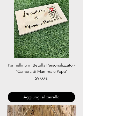
Pannellino in Betulla Personalizzato -
"Camera di Mamma e Papà"
Prezzo
29,00 €
Aggiungi al carrello