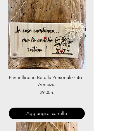
Pannellino in Betulla Personalizzato -
Amicizia
Prezzo
29,00 €
Aggiungi al carrello