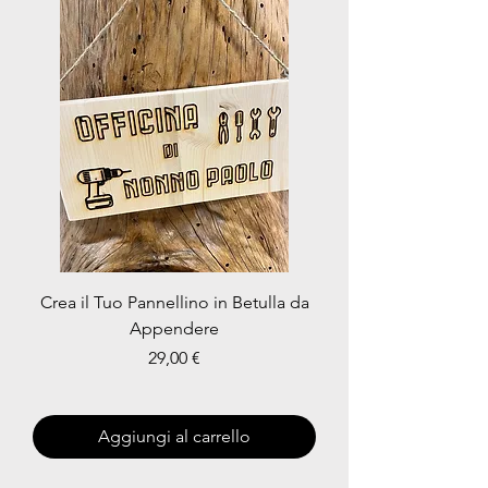
Crea il Tuo Pannellino in Betulla da
Appendere
Prezzo
29,00 €
Aggiungi al carrello