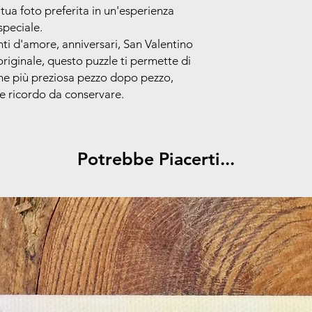
lavorative, a partire 
 tua foto preferita in un'esperienza
Materiali di qualit
montaggio perfet
speciale.
Dimensioni ideali
:
i d'amore, anniversari, San Valentino
come ricordo spec
riginale, questo puzzle ti permette di
Idea regalo perfe
ne più preziosa pezzo dopo pezzo,
con un pensiero un
e ricordo da conservare.
ogni occasione ro
Confezione elega
una scatola raffin
copertina
Potrebbe Piacerti...