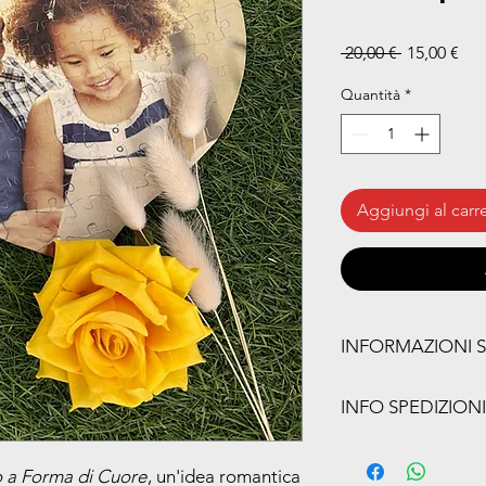
Prezzo reg
Pre
 20,00 € 
15,00 €
Quantità
*
Aggiungi al carre
INFORMAZIONI 
Caratteristiche princip
INFO SPEDIZIONI
Forma speciale
: i
ancora più romant
Offriamo un servizio d
Foto personalizza
ordini, con consegna 
o a Forma di Cuore
, un'idea romantica
trasformeremo in 