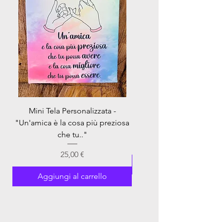
Mini Tela Personalizzata -
Mini Tela Personalizzata 
"Un'amica è la cosa più preziosa
che tu.."
Prezzo
25,00 €
Aggiungi al carrel
Aggiungi al carrello