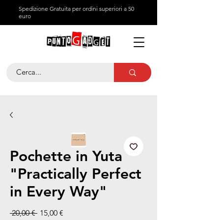
Spedizione Gratuita per ordini superiori a 50
euro
Pochette in Yuta
"Practically Perfect
in Every Way"
Prezzo regolare
Prezzo scontato
 20,00 € 
15,00 €