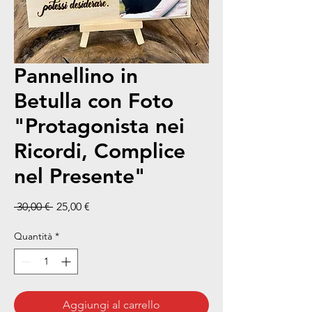
Pannellino in
Betulla con Foto
"Protagonista nei
Ricordi, Complice
nel Presente"
Prezzo regolare
Prezzo scontato
 30,00 € 
25,00 €
Quantità
*
Aggiungi al carrello