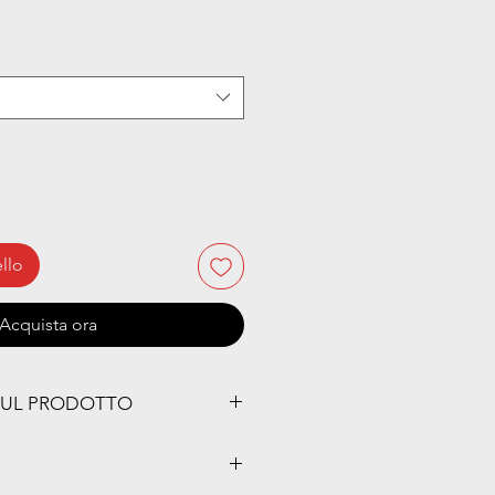
llo
Acquista ora
SUL PRODOTTO
ali:
a scelta dal cliente stampata sulla