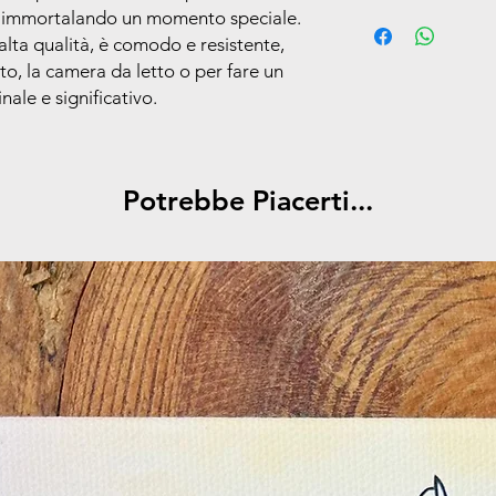
Offriamo un servizio d
a, immortalando un momento speciale.
Realizzato in tessu
ordini, con consegna 
 alta qualità, è comodo e resistente,
per un comfort qu
lavorative, a partire 
Stampa resistente
tto, la camera da letto o per fare un
colori vividi nel t
nale e significativo.
Dimensioni perfett
una poltrona
Un’idea regalo id
e trasformarli in 
Potrebbe Piacerti...