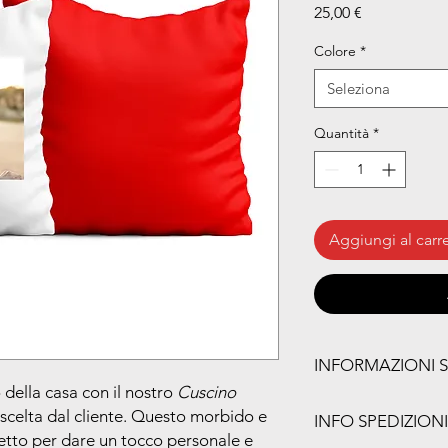
Prezzo
25,00 €
Colore
*
Seleziona
Quantità
*
Aggiungi al carre
INFORMAZIONI 
della casa con il nostro
Cuscino
Caratteristiche princip
scelta dal cliente. Questo morbido e
INFO SPEDIZIONI
Foto personalizzat
etto per dare un tocco personale e
parte anteriore