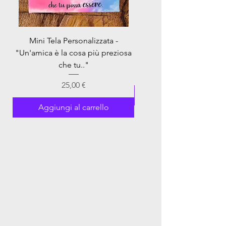
scatola raffinata, pronta per essere
regalata
Mini Tela Personalizzata -
Mini Tela Personalizzata 
"Un'amica è la cosa più preziosa
che tu.."
Prezzo
25,00 €
Aggiungi al carrel
Aggiungi al carrello