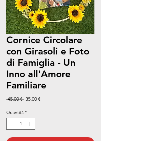
Cornice Circolare
con Girasoli e Foto
di Famiglia - Un
Inno all'Amore
Familiare
Prezzo regolare
Prezzo scontato
 45,00 € 
35,00 €
Quantità
*