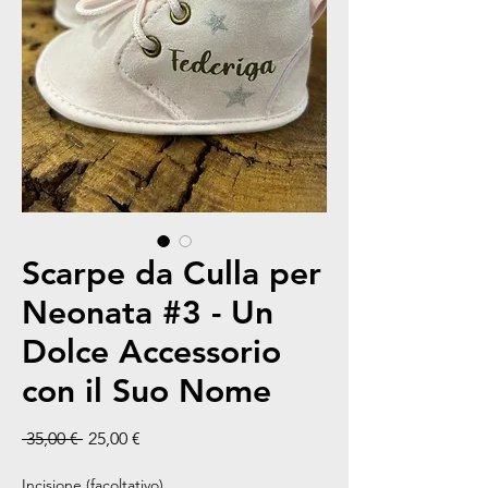
Scarpe da Culla per
Neonata #3 - Un
Dolce Accessorio
con il Suo Nome
Prezzo regolare
Prezzo scontato
 35,00 € 
25,00 €
Incisione (facoltativo)