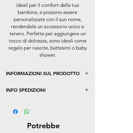
ideali per il comfort della tua
bambina, e possono essere
personalizzate con il suo nome,
rendendole un accessorio unico e
tenero. Perfette per aggiungere un
tocco di dolcezza, sono ideali come
regalo per nascite, battesimi o baby
shower.
INFORMAZIONI SUL PRODOTTO
Caratteristiche principali:
INFO SPEDIZIONI
Scarpe da culla per neonata, morbide e
confortevoli, ideali per i primi mesi di vita
Offriamo un servizio di spedizione rapida
Personalizzabili con il nome della
per tutti gli ordini, con consegna garantita
bambina, per renderle uniche e speciali
entro 24/48 ore lavorative, a partire dalla
Realizzate in materiali di alta qualità,
conferma dell'ordine.
delicati sulla pelle della neonata e sicuri
Potrebbe
Ideali come regalo per nascite, battesimi