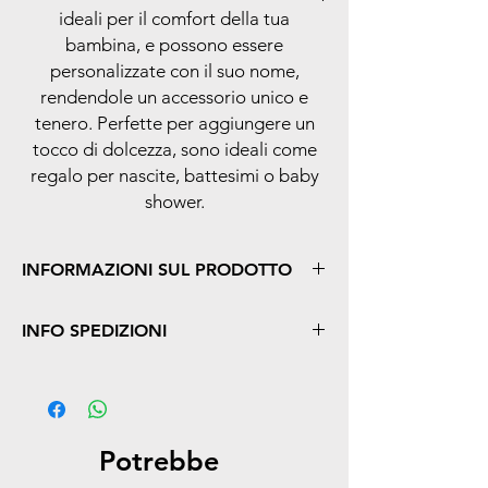
ideali per il comfort della tua
bambina, e possono essere
personalizzate con il suo nome,
rendendole un accessorio unico e
tenero. Perfette per aggiungere un
tocco di dolcezza, sono ideali come
regalo per nascite, battesimi o baby
shower.
INFORMAZIONI SUL PRODOTTO
Caratteristiche principali:
INFO SPEDIZIONI
Scarpe da culla per neonata, morbide e
confortevoli, ideali per i primi mesi di vita
Offriamo un servizio di spedizione rapida
Personalizzabili con il nome della
per tutti gli ordini, con consegna garantita
bambina, per renderle uniche e speciali
entro 24/48 ore lavorative, a partire dalla
Realizzate in materiali di alta qualità,
conferma dell'ordine.
delicati sulla pelle della neonata e sicuri
Potrebbe
Ideali come regalo per nascite, battesimi