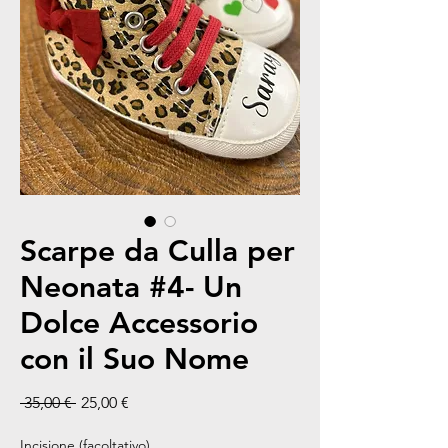
Scarpe da Culla per
Neonata #4- Un
Dolce Accessorio
con il Suo Nome
Prezzo regolare
Prezzo scontato
 35,00 € 
25,00 €
Incisione (facoltativo)