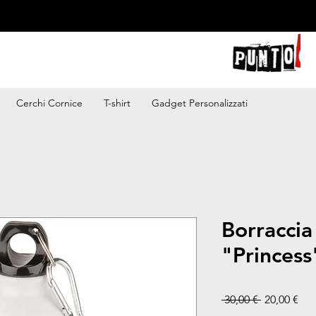
Cerchi Cornice
T-shirt
Gadget Personalizzati
Borraccia
"Princess
Prezzo reg
Pre
 30,00 € 
20,00 €