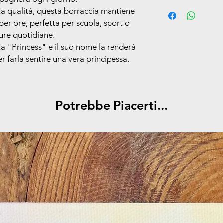
Offriamo un servizio d
Realizzata in mater
lta qualità, questa borraccia mantiene
ordini, con consegna 
l'uso quotidiano
per ore, perfetta per scuola, sport o
lavorative, a partire 
Mantiene le bevan
ure quotidiane.
Facile da pulire e
tta "Princess" e il suo nome la renderà
Un’idea regalo pe
er farla sentire una vera principessa.
che ama distingue
Potrebbe Piacerti...