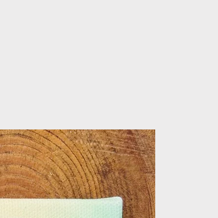
i spedizione rapida per tutti gli
iali resistenti e sicuri, perfetta per
garantita entro 24/48 ore
dalla conferma dell'ordine.
de fresche o calde per ore
 dotata di tappo a prova di perdite
rfetta per una piccola principessa
rsi