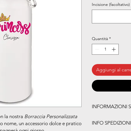
Incisione (facoltativo)
Quantità
*
Aggiungi al carre
INFORMAZIONI 
n la nostra
Borraccia Personalizzata
Caratteristiche princip
INFO SPEDIZIONI
 suo nome, un accessorio dolce e pratico
Scritta "Princess"
davanti
pagnerà ogni giorno.