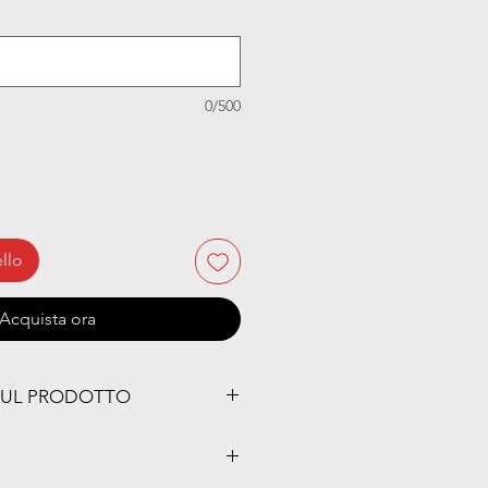
0/500
llo
Acquista ora
SUL PRODOTTO
ali:
 e nome personalizzato stampati sul