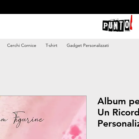
Cerchi Cornice
T-shirt
Gadget Personalizzati
Album per
Un Ricor
Personali