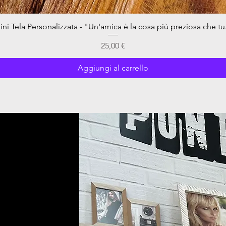
ini Tela Personalizzata - "Un'amica è la cosa più preziosa che tu.
Vista rapida
Prezzo
25,00 €
Aggiungi al carrello