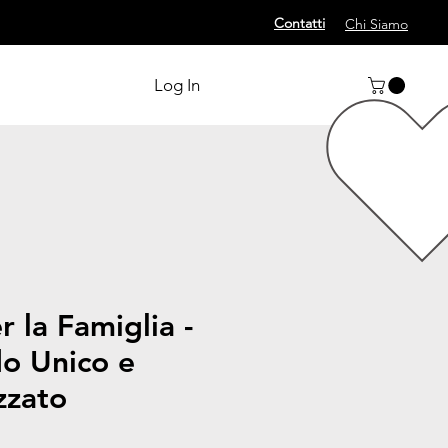
Contatti
Chi Siamo
Log In
 la Famiglia -
do Unico e
zzato