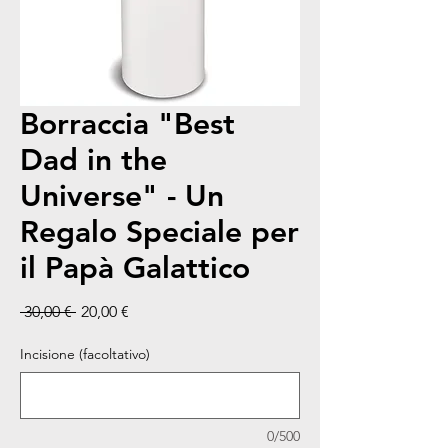
Borraccia "Best
Dad in the
Universe" - Un
Regalo Speciale per
il Papà Galattico
Prezzo regolare
Prezzo scontato
 30,00 € 
20,00 €
Incisione (facoltativo)
0/500