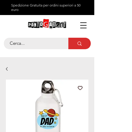
Spedizione Gratuita per ordini superiori a 50
euro