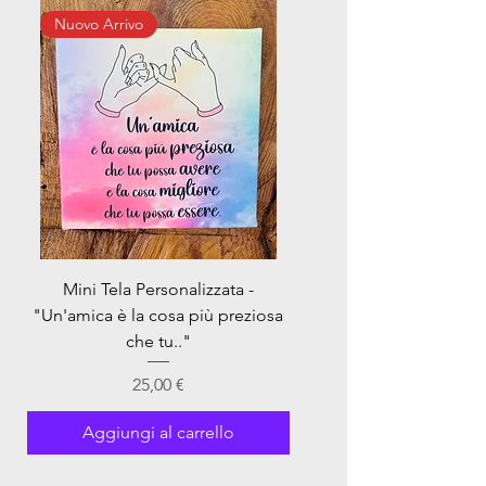
Nuovo Arrivo
Nuovo Arrivo
Mini Tela Personalizzata -
Mini Tela Personalizzata 
"Un'amica è la cosa più preziosa
che tu.."
Prezzo
25,00 €
Aggiungi al carrello
Aggiungi al carrel